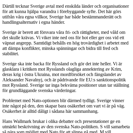
Därtill tecknar Sverige avtal med enskilda länder och organisationer
för att kunna hjälpa varandra i förebyggande syfte. Det här görs
utifrån våra egna villkor, Sverige har både bestämmanderätt och
handlingsalternativ i egna händer.
Sverige är berett att försvara våra fri- och rättigheter, med våld om
det skulle krävas. Vi viker inte ned oss för hot eller ger oss vid ett
väpnat angrepp. Samtidigt behålls en hög trovärdighet i arbetet med
att dämpa konflikter, minska spänningar och bidra till fred och
stabilitet.
Sverige ska inte backa för Ryssland och gör det inte heller. Vi är
glasklara i kritiken mot Rysslands olagliga annektering av Krim,
deras krig i östra Ukraina, mot mordförsöket och fängslandet av
Aleksander Navalnyj, och är pådrivande för EU:
s
sanktionspolitik
mot Ryssland. Sverige tar inga bekväma positioner utan tar ställning
för grundläggande svenska värderingar.
Problemet med Nato-optionen blir därmed tydligt. Sverige vinner
inte något på den, den skapar bara osäkerhet om vart vi är på väg.
Osäkerhet är alltid dåligt i sådana här sammanhang.
Hans Wallmark brukar i olika debatter och presentationer ge en
utmärkt beskrivning av den svenska Nato-politiken.
S
vill samarbeta
så nära som möjligt med Nato för att slippa gå med. M vill