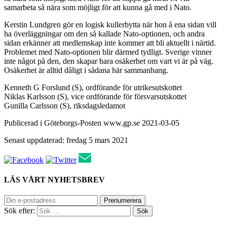
samarbeta så nära som möjligt för att kunna gå med i Nato.
Kerstin Lundgren gör en logisk kullerbytta när hon å ena sidan vill
ha överläggningar om den så kallade Nato-optionen, och andra
sidan erkänner att medlemskap inte kommer att bli aktuellt i närtid.
Problemet med Nato-optionen blir därmed tydligt. Sverige vinner
inte något på den, den skapar bara osäkerhet om vart vi är på väg.
Osäkerhet är alltid dåligt i sådana här sammanhang.
Kenneth G Forslund (
S
), ordförande för utrikesutskottet
Niklas Karlsson (
S
), vice ordförande för försvarsutskottet
Gunilla Carlsson (
S
),
riksdagsledamot
Publicerad i Göteborgs-Posten www.gp.se 2021-03-05
Senast uppdaterad: fredag 5 mars 2021
LÄS VÅRT NYHETSBREV
Sök efter: