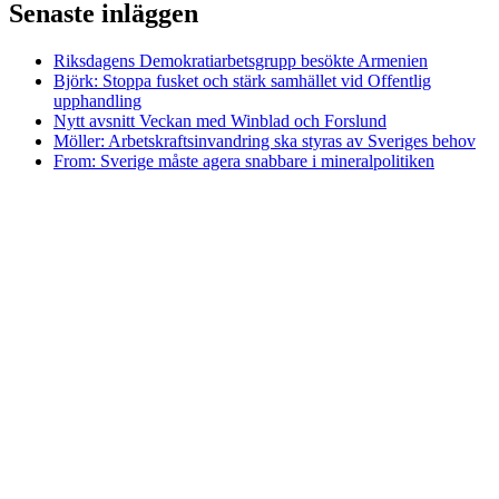
Senaste inläggen
Riksdagens Demokratiarbetsgrupp besökte Armenien
Björk: Stoppa fusket och stärk samhället vid Offentlig
upphandling
Nytt avsnitt Veckan med Winblad och Forslund
Möller: Arbetskraftsinvandring ska styras av Sveriges behov
From: Sverige måste agera snabbare i mineralpolitiken