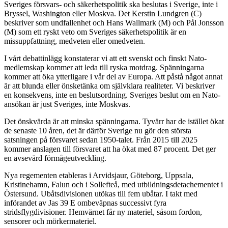
Sveriges försvars- och säkerhetspolitik ska beslutas i Sverige, inte i
Bryssel, Washington eller Moskva. Det Kerstin Lundgren (C)
beskriver som undfallenhet och Hans Wallmark (M) och Pål Jonsson
(M) som ett ryskt veto om Sveriges säkerhetspolitik är en
missuppfattning, medveten eller omedveten.
I vårt debattinlägg konstaterar vi att ett svenskt och finskt Nato-
medlemskap kommer att leda till ryska motdrag. Spänningarna
kommer att öka ytterligare i vår del av Europa. Att påstå något annat
är att blunda eller önsketänka om självklara realiteter. Vi beskriver
en konsekvens, inte en beslutsordning. Sveriges beslut om en Nato-
ansökan är just Sveriges, inte Moskvas.
Det önskvärda är att minska spänningarna. Tyvärr har de istället ökat
de senaste 10 åren, det är därför Sverige nu gör den största
satsningen på försvaret sedan 1950-talet. Från 2015 till 2025
kommer anslagen till försvaret att ha ökat med 87 procent. Det ger
en avsevärd förmågeutveckling.
Nya regementen etableras i Arvidsjaur, Göteborg, Uppsala,
Kristinehamn, Falun och i Sollefteå, med utbildningsdetachementet i
Östersund. Ubåtsdivisionen utökas till fem ubåtar. I takt med
införandet av Jas 39 E ombeväpnas successivt fyra
stridsflygdivisioner. Hemvärnet får ny materiel, såsom fordon,
sensorer och mörkermateriel.