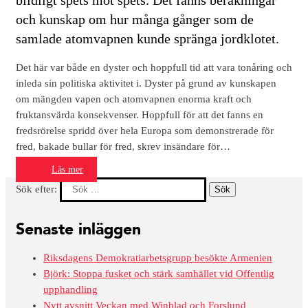
och kunskap om hur många gånger som de
samlade atomvapnen kunde spränga jordklotet.
Det här var både en dyster och hoppfull tid att vara tonåring och
inleda sin politiska aktivitet i. Dyster på grund av kunskapen
om mängden vapen och atomvapnen enorma kraft och
fruktansvärda konsekvenser. Hoppfull för att det fanns en
fredsrörelse spridd över hela Europa som demonstrerade för
fred, bakade bullar för fred, skrev insändare för…
Läs mer
Sök efter:
Senaste inläggen
Riksdagens Demokratiarbetsgrupp besökte Armenien
Björk: Stoppa fusket och stärk samhället vid Offentlig
upphandling
Nytt avsnitt Veckan med Winblad och Forslund