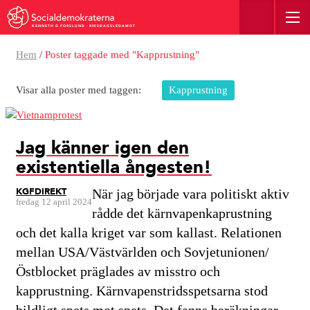
KENNETH G FORSLUND - RIKSDAGSLEDAMOT
Hem
/
Poster taggade med "Kapprustning"
Visar alla poster med taggen:
Kapprustning
Jag känner igen den
existentiella ångesten!
KGFDIREKT
När jag började vara politiskt aktiv
fredag 12 april 2024
rådde det kärnvapenkaprustning
och det kalla kriget var som kallast. Relationen
mellan USA/Västvärlden och Sovjetunionen/
Östblocket präglades av misstro och
kapprustning. Kärnvapenstridsspetsarna stod
bildligt spets mot spets. Det fanns beräkningar